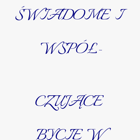
ŚWIADOME I
WSPÓŁ-
CZUJĄCE
BYCIE W