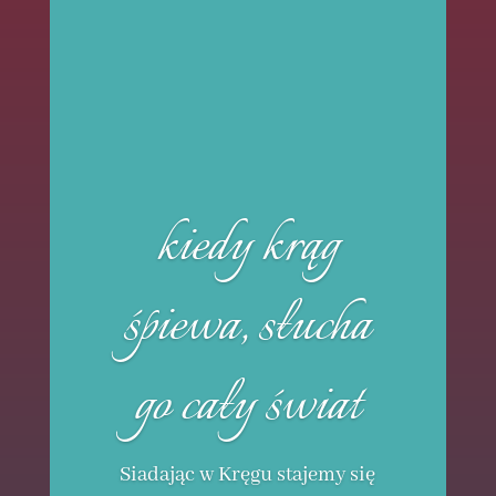
kiedy krąg
śpiewa, słucha
go cały świat
Siadając w Kręgu stajemy się