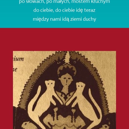
po słowach, po małych, mostem kruchym
do ciebie, do ciebie idę teraz
między nami idą ziemi duchy