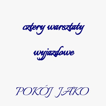
cztery warsztaty
wyjazdowe
POKÓJ JAKO