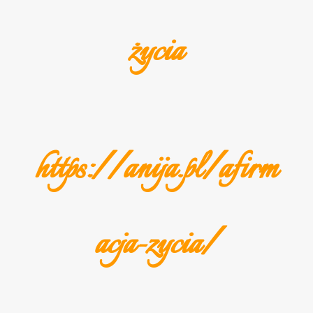
życia
https://anija.pl/afirm
acja-zycia/