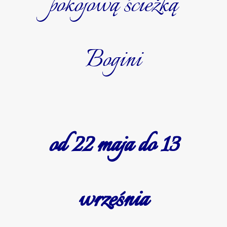
pokojową ścieżką
Bogini
od 22 maja do 13
września