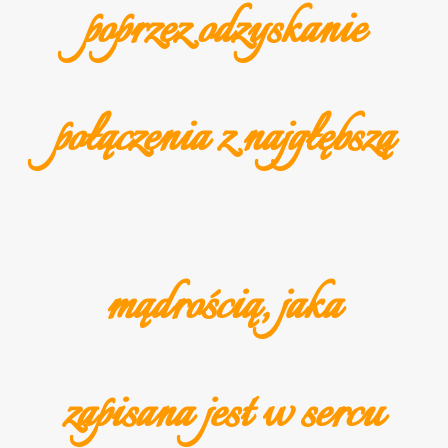
poprzez odzyskanie
połączenia z najgłębszą
mądrością, jaka
zapisana jest w sercu