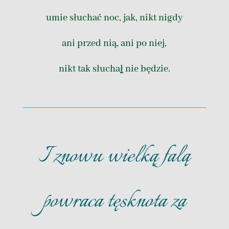
umie słuchać noc, jak, nikt nigdy
ani przed nią, ani po niej,
nikt tak słucha
ł
nie będzie.
I znowu wielką falą
powraca tęsknota za