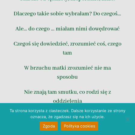
Dlaczego takie sobie wybrałam? Do czegoś…
Ale… do czego … miałam nimi dowędrować
Czegoś się dowiedzieć, zrozumieć coś, czego
tam
W brzuchu matki zrozumieć nie ma
sposobu
Nie znają tam smutku, co rodzi się z
oddzielenia
Ta strona korzysta z ciasteczek. Dalsze korzystanie ze strony
Tam wciąż okrągła, miękka, przychylna jest
oznacza, że zgadzasz się na ich użycie.
ziemia
Zgoda
Polityka cookies