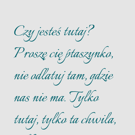
Czy jesteś tutaj?
Proszę cię ptaszynko,
nie odlatuj tam, gdzie
nas nie ma. Tylko
tutaj, tylko ta chwila,