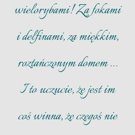
wielorybami! Za fokami
i delfinami, za miękkim,
roztańczonym domem …
I to uczucie, że jest im
coś winna, że czegoś nie