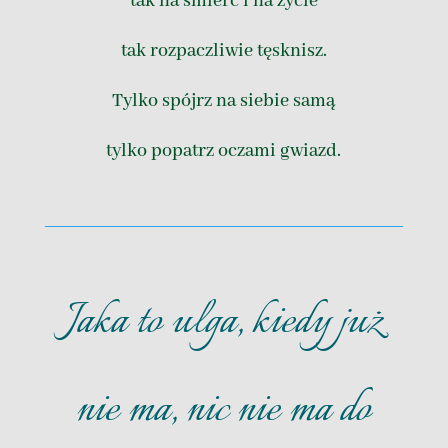
tak na śmierć i na życie
tak rozpaczliwie tęsknisz.
Tylko spójrz na siebie samą
tylko popatrz oczami gwiazd.
Jaka to ulga, kiedy już
nie ma, nic nie ma do