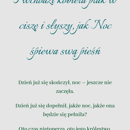
I wchodzi kobieta ptak w
ciszę i słyszy, jak Noc
śpiewa swą pieśń
Dzień już się skończył, noc – jeszcze nie
zaczęła.
Dzień już się dopełnił, jakże noc, jakże ona
będzie się pełniła?
Oto czas nietoperza, oto jego królestwo,