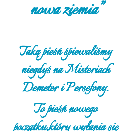
nowa ziemia”
Taką pieśń śpiewaliśmy
niegdyś na Misteriach
Demeter i Persefony.
To pieśń nowego
początku,który wyłania się