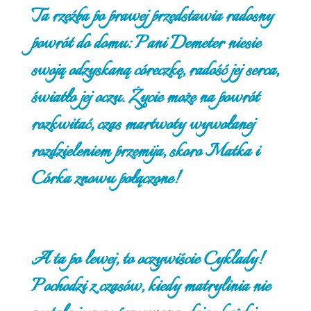
Ta rzeźba po prawej przedstawia radosny
powrót do domu: Pani Demeter niesie
swoją odzyskaną córeczkę, radość jej serca,
światło jej oczu. Życie może na powrót
rozkwitać, czas martwoty wywołanej
rozdzieleniem przemija, skoro Matka i
Córka znowu połączone!
A ta po lewej, to oczywiście Cyklady!
Pochodzi z czasów, kiedy matrylinia nie