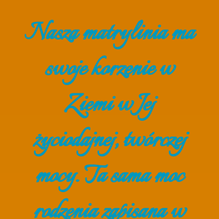
Nasza matrylinia ma
swoje korzenie w
Ziemi w Jej
życiodajnej, twórczej
mocy. Ta sama moc
rodzenia zapisana w