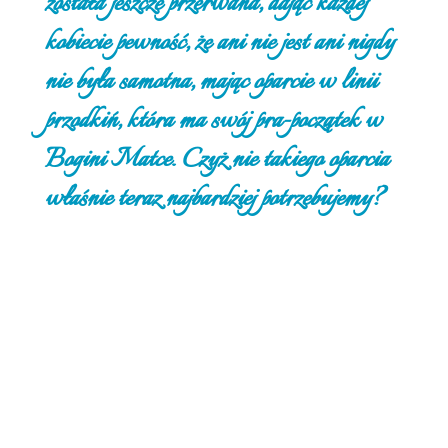
została jeszcze przerwana, dając każdej
kobiecie pewność, że ani nie jest ani nigdy
nie była samotna, mając oparcie w linii
przodkiń, która ma swój pra-początek w
Bogini Matce. Czyż nie takiego oparcia
właśnie teraz najbardziej potrzebujemy?