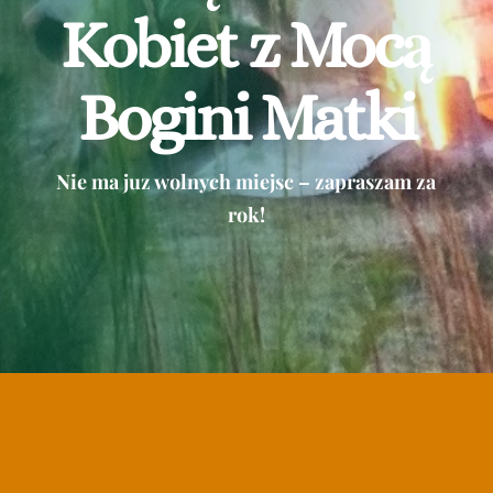
Kobiet z Mocą
Bogini Matki
Nie ma juz wolnych miejsc – zapraszam za
rok!