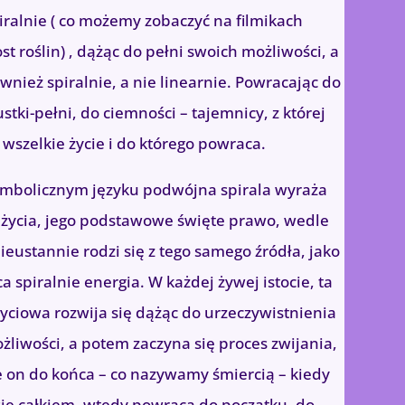
piralnie ( co możemy zobaczyć na filmikach
t roślin) , dążąc do pełni swoich możliwości, a
wnież spiralnie, a nie linearnie. Powracając do
stki-pełni, do ciemności – tajemnicy, z której
ę wszelkie życie i do którego powraca.
ymbolicznym języku podwójna spirala wyraża
ę życia, jego podstawowe święte prawo, wedle
ieustannie rodzi się z tego samego źródła, jako
ca spiralnie energia. W każdej żywej istocie, ta
życiowa rozwija się dążąc do urzeczywistnienia
żliwości, a potem zaczyna się proces zwijania,
e on do końca – co nazywamy śmiercią – kiedy
 się całkiem, wtedy powraca do początku, do