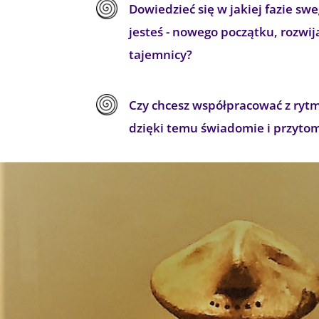
Dowiedzieć się w jakiej fazie s
jesteś - nowego początku, rozwij
tajemnicy?
Czy chcesz współpracować z ryt
dzięki temu świadomie i przyto
Your content goes here. Edit or remove this text inli
Content settings. You can also style every aspect of t
module Design settings and even apply custom CSS to