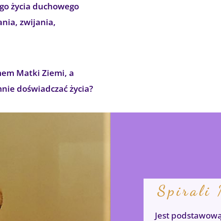
wego życia duchowego
ania, zwijania,
mem Matki Ziemi, a
mnie doświadczać życia?
ne or in the module
Spirali
his content in the
Jest podstawową 
 this text in the