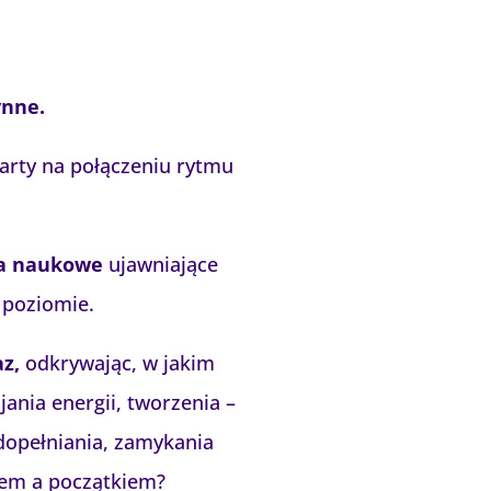
ynne.
arty na połączeniu rytmu
cia naukowe
ujawniające
 poziomie.
z,
odkrywając, w jakim
jania energii, tworzenia –
 dopełniania, zamykania
cem a początkiem?