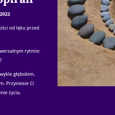
 2022
ności od lęku przed
niwersalnym rytmie:
?
zwykle głębokim,
. Przyniesie Ci
nie życia.