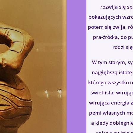
dit or remove this
rozwija się s
n also style every
pokazujących wzros
 and even apply
potem się zwija, ró
ings.
pra-źródła, do pu
rodzi si
W tym starym, s
najgłębszą istot
którego wszystko n
świetlista, wirują
wirująca energia 
pełni własnych mo
a kiedy dobiegni
spirala zwinie