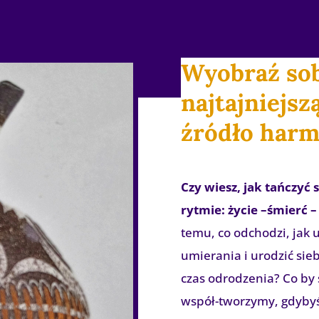
Wyobraź sob
najtajniejsz
źródło harmo
Czy wiesz, jak tańczyć
rytmie: życie –śmierć 
temu, co odchodzi, jak 
umierania i urodzić sie
czas odrodzenia? Co by s
współ-tworzymy, gdybyś