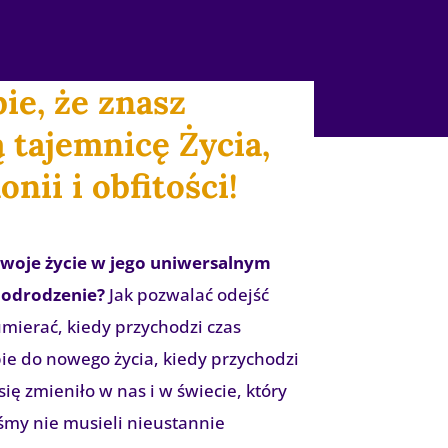
ie, że znasz
ą tajemnicę Życia,
nii i obfitości!
 swoje życie w jego uniwersalnym
– odrodzenie?
Jak pozwalać odejść
umierać, kiedy przychodzi czas
bie do nowego życia, kiedy przychodzi
ię zmieniło w nas i w świecie, który
my nie musieli nieustannie