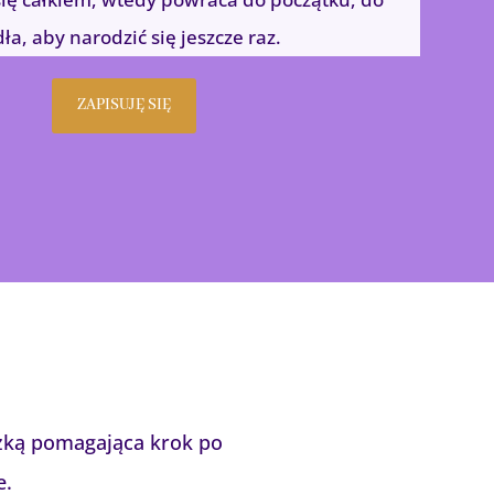
ła, aby narodzić się jeszcze raz.
ZAPISUJĘ SIĘ
czką pomagająca krok po
e.