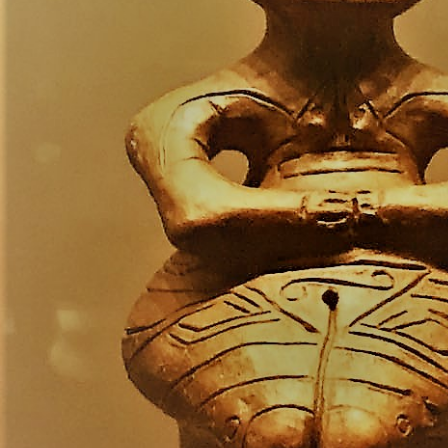
module Advanced settings.Your content goes here. E
text inline or in the module Content settings. You ca
aspect of this content in the module Design settings
custom CSS to this text in the module Advanced sett