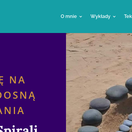
O mnie
Wykłady
Tek
Ę NA
DOSNĄ
ANIA
pirali