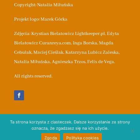
Copyright: Natalia Miłuńska
Projekt logo: Marek Górka
Zdjęcia: Krystian Bielatowicz Lightkeeper.pl,
Edyta
Bielatowicz
Curanreya.com
, Inga Borska, Magda
Cebulak, Maciej Cieślak, Katarzyna Lubicz Zaleska,
Natalia Miłuńska, Agnieszka Trzos, Felix de Vega.
All rights reserved.
Polityka Prywatności
Ta strona korzysta z ciasteczek. Dalsze korzystanie ze strony
oznacza, że zgadzasz się na ich użycie.
kontakt@anija.pl
Zgoda
Polityka cookies